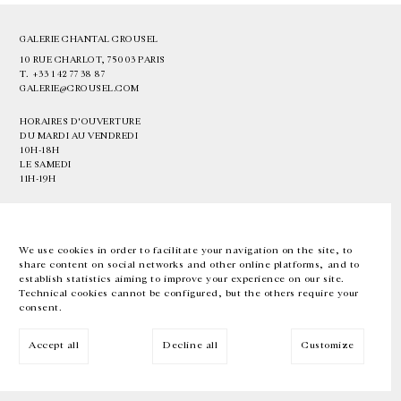
GALERIE CHANTAL CROUSEL
10 RUE CHARLOT, 75003 PARIS
T.
+33 1 42 77 38 87
GALERIE@CROUSEL.COM
HORAIRES D'OUVERTURE
DU MARDI AU VENDREDI
10H-18H
LE SAMEDI
11H-19H
LES ESPACES DE LA GALERIE SERONT FERMÉS À PARTIR DU 23 JUILLET
JUSQU'AU 4 SEPTEMBRE INCLUS
We use cookies in order to facilitate your navigation on the site, to
share content on social networks and other online platforms, and to
Facebook
Instagram
EN
FR
中文
establish statistics aiming to improve your experience on our site.
Technical cookies cannot be configured, but the others require your
consent.
Inscrivez-vous à notre newsletter
Accept all
Decline all
Customize
© Galerie Chantal Crousel 2026
Mentions légales
Cookies