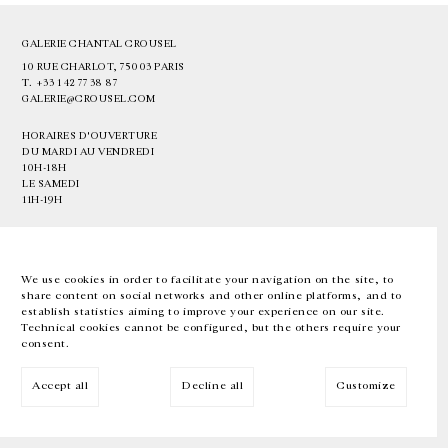
GALERIE CHANTAL CROUSEL
10 RUE CHARLOT, 75003 PARIS
T.
+33 1 42 77 38 87
GALERIE@CROUSEL.COM
HORAIRES D'OUVERTURE
DU MARDI AU VENDREDI
10H-18H
LE SAMEDI
11H-19H
LES ESPACES DE LA GALERIE SERONT FERMÉS À PARTIR DU 23 JUILLET
JUSQU'AU 4 SEPTEMBRE INCLUS
We use cookies in order to facilitate your navigation on the site, to
share content on social networks and other online platforms, and to
Facebook
Instagram
EN
FR
中文
establish statistics aiming to improve your experience on our site.
Technical cookies cannot be configured, but the others require your
consent.
Inscrivez-vous à notre newsletter
Accept all
Decline all
Customize
© Galerie Chantal Crousel 2026
Mentions légales
Cookies