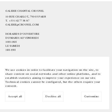
GALERIE CHANTAL CROUSEL
10 RUE CHARLOT, 75003 PARIS
T.
+33 1 42 77 38 87
GALERIE@CROUSEL.COM
HORAIRES D'OUVERTURE
DU MARDI AU VENDREDI
10H-18H
LE SAMEDI
11H-19H
LES ESPACES DE LA GALERIE SERONT FERMÉS À PARTIR DU 23 JUILLET
JUSQU'AU 4 SEPTEMBRE INCLUS
We use cookies in order to facilitate your navigation on the site, to
share content on social networks and other online platforms, and to
Facebook
Instagram
EN
FR
中文
establish statistics aiming to improve your experience on our site.
Technical cookies cannot be configured, but the others require your
consent.
Inscrivez-vous à notre newsletter
Accept all
Decline all
Customize
© Galerie Chantal Crousel 2026
Mentions légales
Cookies