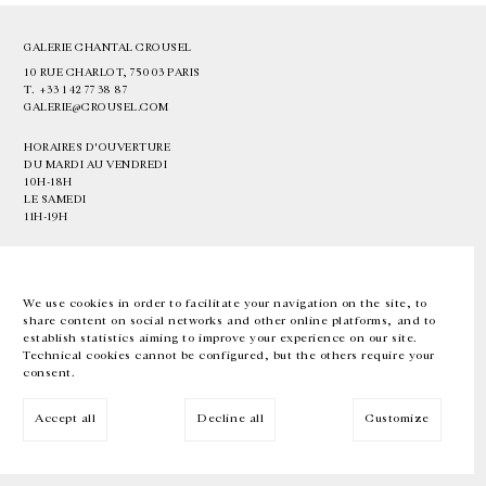
GALERIE CHANTAL CROUSEL
10 RUE CHARLOT, 75003 PARIS
T.
+33 1 42 77 38 87
GALERIE@CROUSEL.COM
HORAIRES D'OUVERTURE
DU MARDI AU VENDREDI
10H-18H
LE SAMEDI
11H-19H
LES ESPACES DE LA GALERIE SERONT FERMÉS À PARTIR DU 23 JUILLET
JUSQU'AU 4 SEPTEMBRE INCLUS
We use cookies in order to facilitate your navigation on the site, to
share content on social networks and other online platforms, and to
Facebook
Instagram
EN
FR
中文
establish statistics aiming to improve your experience on our site.
Technical cookies cannot be configured, but the others require your
consent.
Inscrivez-vous à notre newsletter
Accept all
Decline all
Customize
© Galerie Chantal Crousel 2026
Mentions légales
Cookies