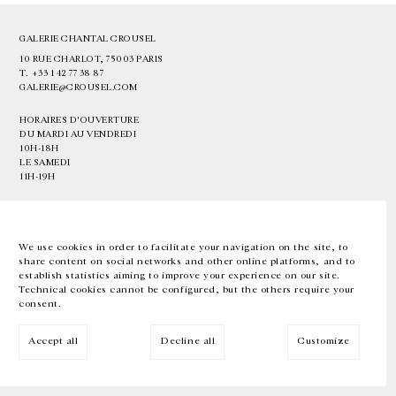
GALERIE CHANTAL CROUSEL
10 RUE CHARLOT, 75003 PARIS
T.
+33 1 42 77 38 87
GALERIE@CROUSEL.COM
HORAIRES D'OUVERTURE
DU MARDI AU VENDREDI
10H-18H
LE SAMEDI
11H-19H
LES ESPACES DE LA GALERIE SERONT FERMÉS À PARTIR DU 23 JUILLET
JUSQU'AU 4 SEPTEMBRE INCLUS
We use cookies in order to facilitate your navigation on the site, to
share content on social networks and other online platforms, and to
Facebook
Instagram
EN
FR
中文
establish statistics aiming to improve your experience on our site.
Technical cookies cannot be configured, but the others require your
consent.
Inscrivez-vous à notre newsletter
Accept all
Decline all
Customize
© Galerie Chantal Crousel 2026
Mentions légales
Cookies