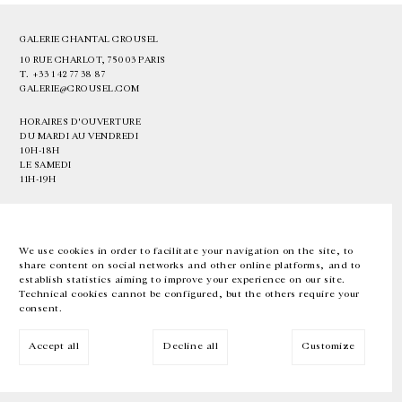
GALERIE CHANTAL CROUSEL
10 RUE CHARLOT, 75003 PARIS
T.
+33 1 42 77 38 87
GALERIE@CROUSEL.COM
HORAIRES D'OUVERTURE
DU MARDI AU VENDREDI
10H-18H
LE SAMEDI
11H-19H
LES ESPACES DE LA GALERIE SERONT FERMÉS À PARTIR DU 23 JUILLET
JUSQU'AU 4 SEPTEMBRE INCLUS
We use cookies in order to facilitate your navigation on the site, to
share content on social networks and other online platforms, and to
Facebook
Instagram
EN
FR
中文
establish statistics aiming to improve your experience on our site.
Technical cookies cannot be configured, but the others require your
consent.
Inscrivez-vous à notre newsletter
Accept all
Decline all
Customize
© Galerie Chantal Crousel 2026
Mentions légales
Cookies