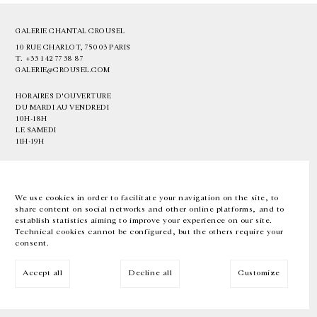
GALERIE CHANTAL CROUSEL
10 RUE CHARLOT, 75003 PARIS
T.
+33 1 42 77 38 87
GALERIE@CROUSEL.COM
HORAIRES D'OUVERTURE
DU MARDI AU VENDREDI
10H-18H
LE SAMEDI
11H-19H
LES ESPACES DE LA GALERIE SERONT FERMÉS À PARTIR DU 23 JUILLET
JUSQU'AU 4 SEPTEMBRE INCLUS
We use cookies in order to facilitate your navigation on the site, to
share content on social networks and other online platforms, and to
Facebook
Instagram
EN
FR
中文
establish statistics aiming to improve your experience on our site.
Technical cookies cannot be configured, but the others require your
consent.
Inscrivez-vous à notre newsletter
Accept all
Decline all
Customize
© Galerie Chantal Crousel 2026
Mentions légales
Cookies