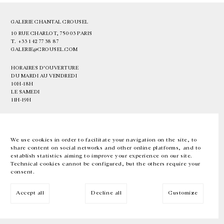
GALERIE CHANTAL CROUSEL
10 RUE CHARLOT, 75003 PARIS
T.
+33 1 42 77 38 87
GALERIE@CROUSEL.COM
HORAIRES D'OUVERTURE
DU MARDI AU VENDREDI
10H-18H
LE SAMEDI
11H-19H
LES ESPACES DE LA GALERIE SERONT FERMÉS À PARTIR DU 23 JUILLET
JUSQU'AU 4 SEPTEMBRE INCLUS
We use cookies in order to facilitate your navigation on the site, to
share content on social networks and other online platforms, and to
Facebook
Instagram
EN
FR
中文
establish statistics aiming to improve your experience on our site.
Technical cookies cannot be configured, but the others require your
consent.
Inscrivez-vous à notre newsletter
Accept all
Decline all
Customize
© Galerie Chantal Crousel 2026
Mentions légales
Cookies