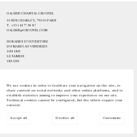
GALERIE CHANTAL CROUSEL
10 RUE CHARLOT, 75003 PARIS
T.
+33 1 42 77 38 87
GALERIE@CROUSEL.COM
HORAIRES D'OUVERTURE
DU MARDI AU VENDREDI
10H-18H
LE SAMEDI
11H-19H
LES ESPACES DE LA GALERIE SERONT FERMÉS À PARTIR DU 23 JUILLET
JUSQU'AU 4 SEPTEMBRE INCLUS
We use cookies in order to facilitate your navigation on the site, to
share content on social networks and other online platforms, and to
Facebook
Instagram
EN
FR
中文
establish statistics aiming to improve your experience on our site.
Technical cookies cannot be configured, but the others require your
consent.
Inscrivez-vous à notre newsletter
Accept all
Decline all
Customize
© Galerie Chantal Crousel 2026
Mentions légales
Cookies