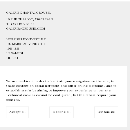
GALERIE CHANTAL CROUSEL
10 RUE CHARLOT, 75003 PARIS
T.
+33 1 42 77 38 87
GALERIE@CROUSEL.COM
HORAIRES D'OUVERTURE
DU MARDI AU VENDREDI
10H-18H
LE SAMEDI
11H-19H
LES ESPACES DE LA GALERIE SERONT FERMÉS À PARTIR DU 23 JUILLET
JUSQU'AU 4 SEPTEMBRE INCLUS
We use cookies in order to facilitate your navigation on the site, to
share content on social networks and other online platforms, and to
Facebook
Instagram
EN
FR
中文
establish statistics aiming to improve your experience on our site.
Technical cookies cannot be configured, but the others require your
consent.
Inscrivez-vous à notre newsletter
Accept all
Decline all
Customize
© Galerie Chantal Crousel 2026
Mentions légales
Cookies