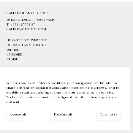
GALERIE CHANTAL CROUSEL
10 RUE CHARLOT, 75003 PARIS
T.
+33 1 42 77 38 87
GALERIE@CROUSEL.COM
HORAIRES D'OUVERTURE
DU MARDI AU VENDREDI
10H-18H
LE SAMEDI
11H-19H
LES ESPACES DE LA GALERIE SERONT FERMÉS À PARTIR DU 23 JUILLET
JUSQU'AU 4 SEPTEMBRE INCLUS
We use cookies in order to facilitate your navigation on the site, to
share content on social networks and other online platforms, and to
Facebook
Instagram
EN
FR
中文
establish statistics aiming to improve your experience on our site.
Technical cookies cannot be configured, but the others require your
consent.
Inscrivez-vous à notre newsletter
Accept all
Decline all
Customize
© Galerie Chantal Crousel 2026
Mentions légales
Cookies