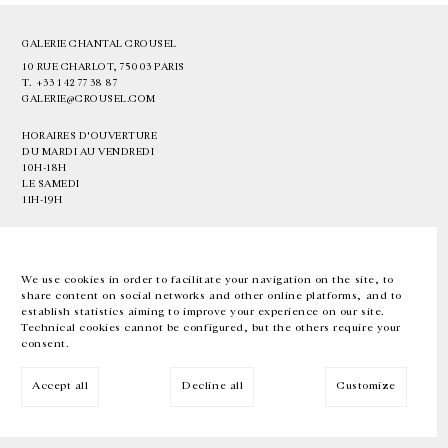
GALERIE CHANTAL CROUSEL
10 RUE CHARLOT, 75003 PARIS
T.
+33 1 42 77 38 87
GALERIE@CROUSEL.COM
HORAIRES D'OUVERTURE
DU MARDI AU VENDREDI
10H-18H
LE SAMEDI
11H-19H
LES ESPACES DE LA GALERIE SERONT FERMÉS À PARTIR DU 23 JUILLET
JUSQU'AU 4 SEPTEMBRE INCLUS
We use cookies in order to facilitate your navigation on the site, to
share content on social networks and other online platforms, and to
Facebook
Instagram
EN
FR
中文
establish statistics aiming to improve your experience on our site.
Technical cookies cannot be configured, but the others require your
consent.
Inscrivez-vous à notre newsletter
Accept all
Decline all
Customize
© Galerie Chantal Crousel 2026
Mentions légales
Cookies