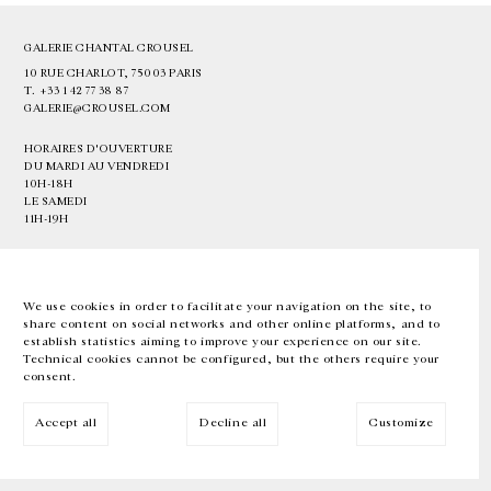
GALERIE CHANTAL CROUSEL
10 RUE CHARLOT, 75003 PARIS
T.
+33 1 42 77 38 87
GALERIE@CROUSEL.COM
HORAIRES D'OUVERTURE
DU MARDI AU VENDREDI
10H-18H
LE SAMEDI
11H-19H
LES ESPACES DE LA GALERIE SERONT FERMÉS À PARTIR DU 23 JUILLET
JUSQU'AU 4 SEPTEMBRE INCLUS
We use cookies in order to facilitate your navigation on the site, to
share content on social networks and other online platforms, and to
Facebook
Instagram
EN
FR
中文
establish statistics aiming to improve your experience on our site.
Technical cookies cannot be configured, but the others require your
consent.
Inscrivez-vous à notre newsletter
Accept all
Decline all
Customize
© Galerie Chantal Crousel 2026
Mentions légales
Cookies