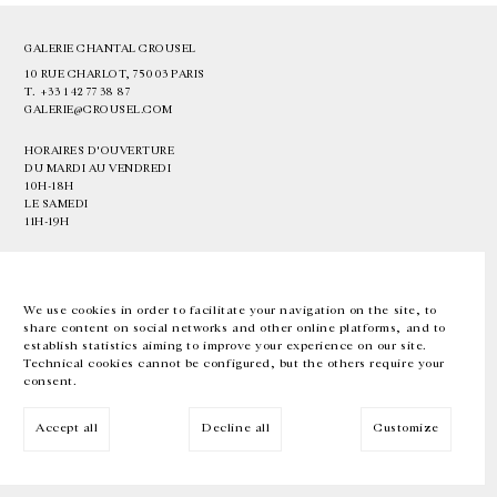
GALERIE CHANTAL CROUSEL
10 RUE CHARLOT, 75003 PARIS
T.
+33 1 42 77 38 87
GALERIE@CROUSEL.COM
HORAIRES D'OUVERTURE
DU MARDI AU VENDREDI
10H-18H
LE SAMEDI
11H-19H
LES ESPACES DE LA GALERIE SERONT FERMÉS À PARTIR DU 23 JUILLET
JUSQU'AU 4 SEPTEMBRE INCLUS
We use cookies in order to facilitate your navigation on the site, to
share content on social networks and other online platforms, and to
Facebook
Instagram
EN
FR
中文
establish statistics aiming to improve your experience on our site.
Technical cookies cannot be configured, but the others require your
consent.
Inscrivez-vous à notre newsletter
Accept all
Decline all
Customize
© Galerie Chantal Crousel 2026
Mentions légales
Cookies