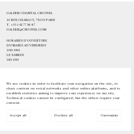
GALERIE CHANTAL CROUSEL
10 RUE CHARLOT, 75003 PARIS
T.
+33 1 42 77 38 87
GALERIE@CROUSEL.COM
HORAIRES D'OUVERTURE
DU MARDI AU VENDREDI
10H-18H
LE SAMEDI
11H-19H
LES ESPACES DE LA GALERIE SERONT FERMÉS À PARTIR DU 23 JUILLET
JUSQU'AU 4 SEPTEMBRE INCLUS
We use cookies in order to facilitate your navigation on the site, to
share content on social networks and other online platforms, and to
Facebook
Instagram
EN
FR
中文
establish statistics aiming to improve your experience on our site.
Technical cookies cannot be configured, but the others require your
consent.
Inscrivez-vous à notre newsletter
Accept all
Decline all
Customize
© Galerie Chantal Crousel 2026
Mentions légales
Cookies