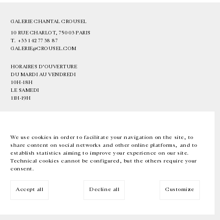
GALERIE CHANTAL CROUSEL
10 RUE CHARLOT, 75003 PARIS
T.
+33 1 42 77 38 87
GALERIE@CROUSEL.COM
HORAIRES D'OUVERTURE
DU MARDI AU VENDREDI
10H-18H
LE SAMEDI
11H-19H
LES ESPACES DE LA GALERIE SERONT FERMÉS À PARTIR DU 23 JUILLET
JUSQU'AU 4 SEPTEMBRE INCLUS
We use cookies in order to facilitate your navigation on the site, to
share content on social networks and other online platforms, and to
Facebook
Instagram
EN
FR
中文
establish statistics aiming to improve your experience on our site.
Technical cookies cannot be configured, but the others require your
consent.
Inscrivez-vous à notre newsletter
Accept all
Decline all
Customize
© Galerie Chantal Crousel 2026
Mentions légales
Cookies