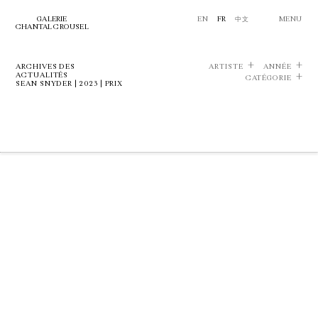
GALERIE
EN
FR
中文
MENU
CHANTAL CROUSEL
ARCHIVES DES
ARTISTE
ANNÉE
ACTUALITÉS
CATÉGORIE
SEAN SNYDER | 2023 | PRIX