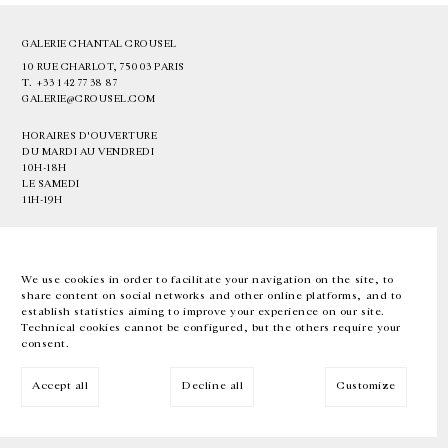
GALERIE CHANTAL CROUSEL
10 RUE CHARLOT, 75003 PARIS
T.
+33 1 42 77 38 87
GALERIE@CROUSEL.COM
HORAIRES D'OUVERTURE
DU MARDI AU VENDREDI
10H-18H
LE SAMEDI
11H-19H
LES ESPACES DE LA GALERIE SERONT FERMÉS À PARTIR DU 23 JUILLET
JUSQU'AU 4 SEPTEMBRE INCLUS
We use cookies in order to facilitate your navigation on the site, to
share content on social networks and other online platforms, and to
Facebook
Instagram
EN
FR
中文
establish statistics aiming to improve your experience on our site.
Technical cookies cannot be configured, but the others require your
consent.
Inscrivez-vous à notre newsletter
Accept all
Decline all
Customize
© Galerie Chantal Crousel 2026
Mentions légales
Cookies