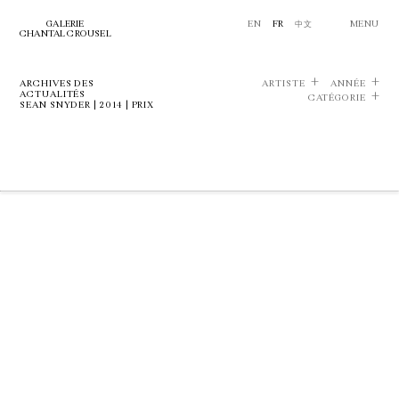
GALERIE
EN
FR
中文
MENU
CHANTAL CROUSEL
ARCHIVES DES
ARTISTE
ANNÉE
ACTUALITÉS
CATÉGORIE
SEAN SNYDER | 2014 | PRIX