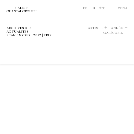
GALERIE
EN
FR
中文
MENU
CHANTAL CROUSEL
ARCHIVES DES
ARTISTE
ANNÉE
ACTUALITÉS
CATÉGORIE
SEAN SNYDER | 2022 | PRIX