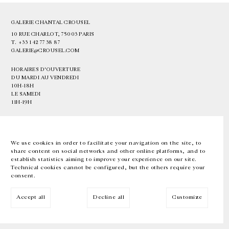
GALERIE CHANTAL CROUSEL
10 RUE CHARLOT, 75003 PARIS
T.
+33 1 42 77 38 87
GALERIE@CROUSEL.COM
HORAIRES D'OUVERTURE
DU MARDI AU VENDREDI
10H-18H
LE SAMEDI
11H-19H
LES ESPACES DE LA GALERIE SERONT FERMÉS À PARTIR DU 23 JUILLET
JUSQU'AU 4 SEPTEMBRE INCLUS
We use cookies in order to facilitate your navigation on the site, to
share content on social networks and other online platforms, and to
Facebook
Instagram
EN
FR
中文
establish statistics aiming to improve your experience on our site.
Technical cookies cannot be configured, but the others require your
consent.
Inscrivez-vous à notre newsletter
Accept all
Decline all
Customize
© Galerie Chantal Crousel 2026
Mentions légales
Cookies