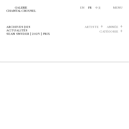
GALERIE
EN
FR
中文
MENU
CHANTAL CROUSEL
ARCHIVES DES
ARTISTE
ANNÉE
ACTUALITÉS
CATÉGORIE
SEAN SNYDER | 2025 | PRIX