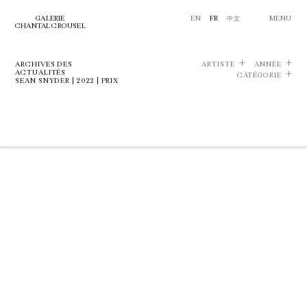
GALERIE
EN
FR
中文
MENU
CHANTAL CROUSEL
ARCHIVES DES
ARTISTE
ANNÉE
ACTUALITÉS
CATÉGORIE
SEAN SNYDER | 2022 | PRIX