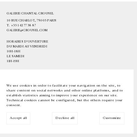
GALERIE CHANTAL CROUSEL
10 RUE CHARLOT, 75003 PARIS
T.
+33 1 42 77 38 87
GALERIE@CROUSEL.COM
HORAIRES D'OUVERTURE
DU MARDI AU VENDREDI
10H-18H
LE SAMEDI
11H-19H
LES ESPACES DE LA GALERIE SERONT FERMÉS À PARTIR DU 23 JUILLET
JUSQU'AU 4 SEPTEMBRE INCLUS
We use cookies in order to facilitate your navigation on the site, to
share content on social networks and other online platforms, and to
Facebook
Instagram
EN
FR
中文
establish statistics aiming to improve your experience on our site.
Technical cookies cannot be configured, but the others require your
consent.
Inscrivez-vous à notre newsletter
Accept all
Decline all
Customize
© Galerie Chantal Crousel 2026
Mentions légales
Cookies