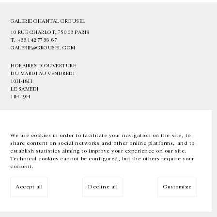
GALERIE CHANTAL CROUSEL
10 RUE CHARLOT, 75003 PARIS
T.
+33 1 42 77 38 87
GALERIE@CROUSEL.COM
HORAIRES D'OUVERTURE
DU MARDI AU VENDREDI
10H-18H
LE SAMEDI
11H-19H
LES ESPACES DE LA GALERIE SERONT FERMÉS À PARTIR DU 23 JUILLET
JUSQU'AU 4 SEPTEMBRE INCLUS
We use cookies in order to facilitate your navigation on the site, to
share content on social networks and other online platforms, and to
Facebook
Instagram
EN
FR
中文
establish statistics aiming to improve your experience on our site.
Technical cookies cannot be configured, but the others require your
consent.
Inscrivez-vous à notre newsletter
Accept all
Decline all
Customize
© Galerie Chantal Crousel 2026
Mentions légales
Cookies