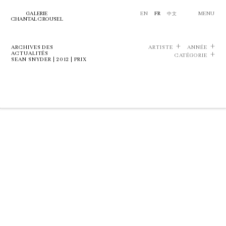
GALERIE
EN
FR
中文
MENU
CHANTAL CROUSEL
ARCHIVES DES
ARTISTE
ANNÉE
ACTUALITÉS
CATÉGORIE
SEAN SNYDER | 2012 | PRIX