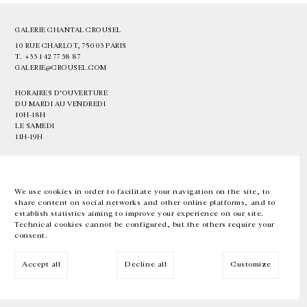
GALERIE CHANTAL CROUSEL
10 RUE CHARLOT, 75003 PARIS
T.
+33 1 42 77 38 87
GALERIE@CROUSEL.COM
HORAIRES D'OUVERTURE
DU MARDI AU VENDREDI
10H-18H
LE SAMEDI
11H-19H
LES ESPACES DE LA GALERIE SERONT FERMÉS À PARTIR DU 23 JUILLET
JUSQU'AU 4 SEPTEMBRE INCLUS
We use cookies in order to facilitate your navigation on the site, to
share content on social networks and other online platforms, and to
Facebook
Instagram
EN
FR
中文
establish statistics aiming to improve your experience on our site.
Technical cookies cannot be configured, but the others require your
consent.
Inscrivez-vous à notre newsletter
Accept all
Decline all
Customize
© Galerie Chantal Crousel 2026
Mentions légales
Cookies