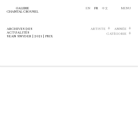
GALERIE
EN
FR
中文
MENU
CHANTAL CROUSEL
ARCHIVES DES
ARTISTE
ANNÉE
ACTUALITÉS
CATÉGORIE
SEAN SNYDER | 2021 | PRIX