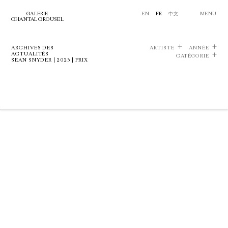
GALERIE
EN
FR
中文
MENU
CHANTAL CROUSEL
ARCHIVES DES
ARTISTE
ANNÉE
ACTUALITÉS
CATÉGORIE
SEAN SNYDER | 2023 | PRIX