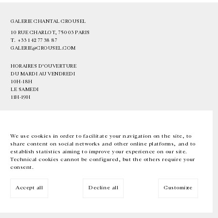
GALERIE CHANTAL CROUSEL
10 RUE CHARLOT, 75003 PARIS
T.
+33 1 42 77 38 87
GALERIE@CROUSEL.COM
HORAIRES D'OUVERTURE
DU MARDI AU VENDREDI
10H-18H
LE SAMEDI
11H-19H
LES ESPACES DE LA GALERIE SERONT FERMÉS À PARTIR DU 23 JUILLET
JUSQU'AU 4 SEPTEMBRE INCLUS
We use cookies in order to facilitate your navigation on the site, to
share content on social networks and other online platforms, and to
Facebook
Instagram
EN
FR
中文
establish statistics aiming to improve your experience on our site.
Technical cookies cannot be configured, but the others require your
consent.
Inscrivez-vous à notre newsletter
Accept all
Decline all
Customize
© Galerie Chantal Crousel 2026
Mentions légales
Cookies