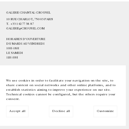
GALERIE CHANTAL CROUSEL
10 RUE CHARLOT, 75003 PARIS
T.
+33 1 42 77 38 87
GALERIE@CROUSEL.COM
HORAIRES D'OUVERTURE
DU MARDI AU VENDREDI
10H-18H
LE SAMEDI
11H-19H
LES ESPACES DE LA GALERIE SERONT FERMÉS À PARTIR DU 23 JUILLET
JUSQU'AU 4 SEPTEMBRE INCLUS
We use cookies in order to facilitate your navigation on the site, to
share content on social networks and other online platforms, and to
Facebook
Instagram
EN
FR
中文
establish statistics aiming to improve your experience on our site.
Technical cookies cannot be configured, but the others require your
consent.
Inscrivez-vous à notre newsletter
Accept all
Decline all
Customize
© Galerie Chantal Crousel 2026
Mentions légales
Cookies