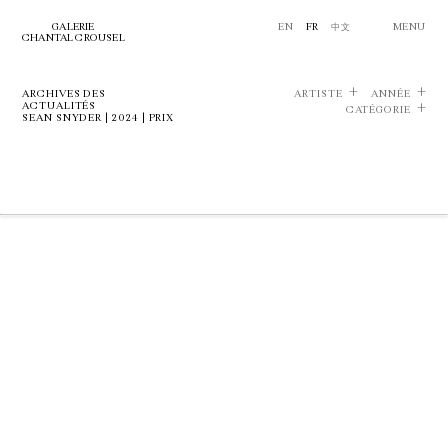
GALERIE
EN
FR
中文
MENU
CHANTAL CROUSEL
ARCHIVES DES
ARTISTE
ANNÉE
ACTUALITÉS
CATÉGORIE
SEAN SNYDER | 2024 | PRIX