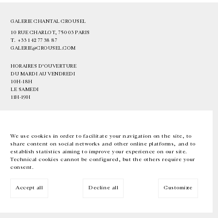
GALERIE CHANTAL CROUSEL
10 RUE CHARLOT, 75003 PARIS
T.
+33 1 42 77 38 87
GALERIE@CROUSEL.COM
HORAIRES D'OUVERTURE
DU MARDI AU VENDREDI
10H-18H
LE SAMEDI
11H-19H
LES ESPACES DE LA GALERIE SERONT FERMÉS À PARTIR DU 23 JUILLET
JUSQU'AU 4 SEPTEMBRE INCLUS
We use cookies in order to facilitate your navigation on the site, to
share content on social networks and other online platforms, and to
Facebook
Instagram
EN
FR
中文
establish statistics aiming to improve your experience on our site.
Technical cookies cannot be configured, but the others require your
consent.
Inscrivez-vous à notre newsletter
Accept all
Decline all
Customize
© Galerie Chantal Crousel 2026
Mentions légales
Cookies