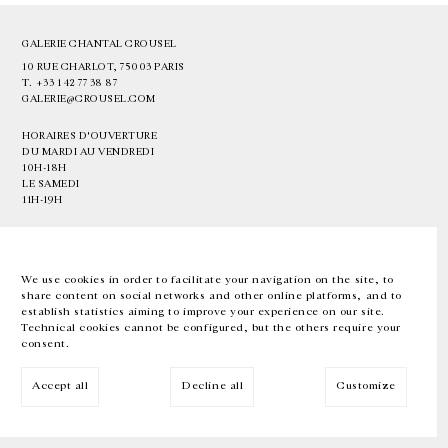
GALERIE CHANTAL CROUSEL
10 RUE CHARLOT, 75003 PARIS
T.
+33 1 42 77 38 87
GALERIE@CROUSEL.COM
HORAIRES D'OUVERTURE
DU MARDI AU VENDREDI
10H-18H
LE SAMEDI
11H-19H
LES ESPACES DE LA GALERIE SERONT FERMÉS À PARTIR DU 23 JUILLET
JUSQU'AU 4 SEPTEMBRE INCLUS
We use cookies in order to facilitate your navigation on the site, to
share content on social networks and other online platforms, and to
Facebook
Instagram
EN
FR
中文
establish statistics aiming to improve your experience on our site.
Technical cookies cannot be configured, but the others require your
consent.
Inscrivez-vous à notre newsletter
Accept all
Decline all
Customize
© Galerie Chantal Crousel 2026
Mentions légales
Cookies