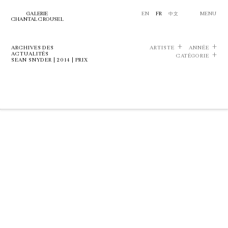
GALERIE
EN
FR
中文
MENU
CHANTAL CROUSEL
ARCHIVES DES
ARTISTE
ANNÉE
ACTUALITÉS
CATÉGORIE
SEAN SNYDER | 2014 | PRIX