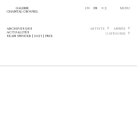
GALERIE
EN
FR
中文
MENU
CHANTAL CROUSEL
ARCHIVES DES
ARTISTE
ANNÉE
ACTUALITÉS
CATÉGORIE
SEAN SNYDER | 2023 | PRIX