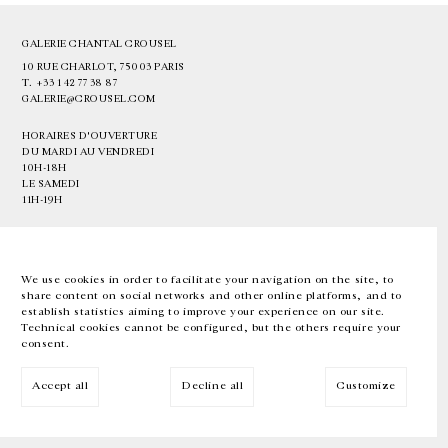
GALERIE CHANTAL CROUSEL
10 RUE CHARLOT, 75003 PARIS
T.
+33 1 42 77 38 87
GALERIE@CROUSEL.COM
HORAIRES D'OUVERTURE
DU MARDI AU VENDREDI
10H-18H
LE SAMEDI
11H-19H
LES ESPACES DE LA GALERIE SERONT FERMÉS À PARTIR DU 23 JUILLET
JUSQU'AU 4 SEPTEMBRE INCLUS
We use cookies in order to facilitate your navigation on the site, to
share content on social networks and other online platforms, and to
Facebook
Instagram
EN
FR
中文
establish statistics aiming to improve your experience on our site.
Technical cookies cannot be configured, but the others require your
consent.
Inscrivez-vous à notre newsletter
Accept all
Decline all
Customize
© Galerie Chantal Crousel 2026
Mentions légales
Cookies