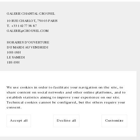
GALERIE CHANTAL CROUSEL
10 RUE CHARLOT, 75003 PARIS
T.
+33 1 42 77 38 87
GALERIE@CROUSEL.COM
HORAIRES D'OUVERTURE
DU MARDI AU VENDREDI
10H-18H
LE SAMEDI
11H-19H
LES ESPACES DE LA GALERIE SERONT FERMÉS À PARTIR DU 23 JUILLET
JUSQU'AU 4 SEPTEMBRE INCLUS
We use cookies in order to facilitate your navigation on the site, to
share content on social networks and other online platforms, and to
Facebook
Instagram
EN
FR
中文
establish statistics aiming to improve your experience on our site.
Technical cookies cannot be configured, but the others require your
consent.
Inscrivez-vous à notre newsletter
Accept all
Decline all
Customize
© Galerie Chantal Crousel 2026
Mentions légales
Cookies