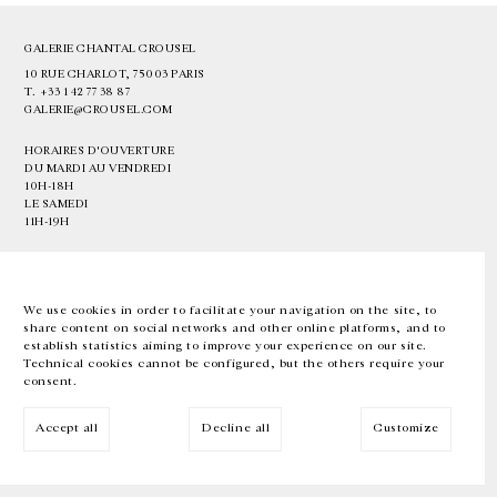
GALERIE CHANTAL CROUSEL
10 RUE CHARLOT, 75003 PARIS
T.
+33 1 42 77 38 87
GALERIE@CROUSEL.COM
HORAIRES D'OUVERTURE
DU MARDI AU VENDREDI
10H-18H
LE SAMEDI
11H-19H
LES ESPACES DE LA GALERIE SERONT FERMÉS À PARTIR DU 23 JUILLET
JUSQU'AU 4 SEPTEMBRE INCLUS
We use cookies in order to facilitate your navigation on the site, to
share content on social networks and other online platforms, and to
Facebook
Instagram
EN
FR
中文
establish statistics aiming to improve your experience on our site.
Technical cookies cannot be configured, but the others require your
consent.
Inscrivez-vous à notre newsletter
Accept all
Decline all
Customize
© Galerie Chantal Crousel 2026
Mentions légales
Cookies