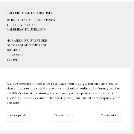
GALERIE CHANTAL CROUSEL
10 RUE CHARLOT, 75003 PARIS
T.
+33 1 42 77 38 87
GALERIE@CROUSEL.COM
HORAIRES D'OUVERTURE
DU MARDI AU VENDREDI
10H-18H
LE SAMEDI
11H-19H
LES ESPACES DE LA GALERIE SERONT FERMÉS À PARTIR DU 23 JUILLET
JUSQU'AU 4 SEPTEMBRE INCLUS
We use cookies in order to facilitate your navigation on the site, to
share content on social networks and other online platforms, and to
Facebook
Instagram
EN
FR
中文
establish statistics aiming to improve your experience on our site.
Technical cookies cannot be configured, but the others require your
consent.
Inscrivez-vous à notre newsletter
Accept all
Decline all
Customize
© Galerie Chantal Crousel 2026
Mentions légales
Cookies