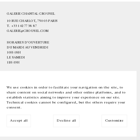
GALERIE CHANTAL CROUSEL
10 RUE CHARLOT, 75003 PARIS
T.
+33 1 42 77 38 87
GALERIE@CROUSEL.COM
HORAIRES D'OUVERTURE
DU MARDI AU VENDREDI
10H-18H
LE SAMEDI
11H-19H
LES ESPACES DE LA GALERIE SERONT FERMÉS À PARTIR DU 23 JUILLET
JUSQU'AU 4 SEPTEMBRE INCLUS
We use cookies in order to facilitate your navigation on the site, to
share content on social networks and other online platforms, and to
Facebook
Instagram
EN
FR
中文
establish statistics aiming to improve your experience on our site.
Technical cookies cannot be configured, but the others require your
consent.
Inscrivez-vous à notre newsletter
Accept all
Decline all
Customize
© Galerie Chantal Crousel 2026
Mentions légales
Cookies