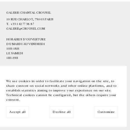
GALERIE CHANTAL CROUSEL
10 RUE CHARLOT, 75003 PARIS
T.
+33 1 42 77 38 87
GALERIE@CROUSEL.COM
HORAIRES D'OUVERTURE
DU MARDI AU VENDREDI
10H-18H
LE SAMEDI
11H-19H
LES ESPACES DE LA GALERIE SERONT FERMÉS À PARTIR DU 23 JUILLET
JUSQU'AU 4 SEPTEMBRE INCLUS
We use cookies in order to facilitate your navigation on the site, to
share content on social networks and other online platforms, and to
Facebook
Instagram
EN
FR
中文
establish statistics aiming to improve your experience on our site.
Technical cookies cannot be configured, but the others require your
consent.
Inscrivez-vous à notre newsletter
Accept all
Decline all
Customize
© Galerie Chantal Crousel 2026
Mentions légales
Cookies