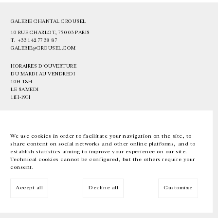
GALERIE CHANTAL CROUSEL
10 RUE CHARLOT, 75003 PARIS
T.
+33 1 42 77 38 87
GALERIE@CROUSEL.COM
HORAIRES D'OUVERTURE
DU MARDI AU VENDREDI
10H-18H
LE SAMEDI
11H-19H
LES ESPACES DE LA GALERIE SERONT FERMÉS À PARTIR DU 23 JUILLET
JUSQU'AU 4 SEPTEMBRE INCLUS
We use cookies in order to facilitate your navigation on the site, to
share content on social networks and other online platforms, and to
Facebook
Instagram
EN
FR
中文
establish statistics aiming to improve your experience on our site.
Technical cookies cannot be configured, but the others require your
consent.
Inscrivez-vous à notre newsletter
Accept all
Decline all
Customize
© Galerie Chantal Crousel 2026
Mentions légales
Cookies