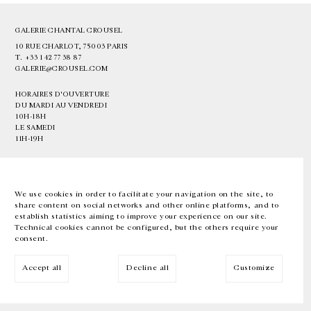
GALERIE CHANTAL CROUSEL
10 RUE CHARLOT, 75003 PARIS
T.
+33 1 42 77 38 87
GALERIE@CROUSEL.COM
HORAIRES D'OUVERTURE
DU MARDI AU VENDREDI
10H-18H
LE SAMEDI
11H-19H
LES ESPACES DE LA GALERIE SERONT FERMÉS À PARTIR DU 23 JUILLET
JUSQU'AU 4 SEPTEMBRE INCLUS
We use cookies in order to facilitate your navigation on the site, to
share content on social networks and other online platforms, and to
Facebook
Instagram
EN
FR
中文
establish statistics aiming to improve your experience on our site.
Technical cookies cannot be configured, but the others require your
consent.
Inscrivez-vous à notre newsletter
Accept all
Decline all
Customize
© Galerie Chantal Crousel 2026
Mentions légales
Cookies