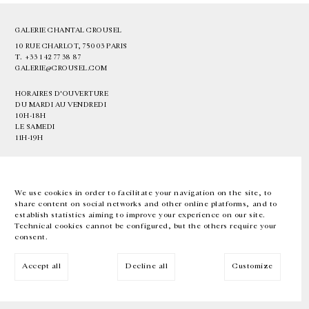
GALERIE CHANTAL CROUSEL
10 RUE CHARLOT, 75003 PARIS
T.
+33 1 42 77 38 87
GALERIE@CROUSEL.COM
HORAIRES D'OUVERTURE
DU MARDI AU VENDREDI
10H-18H
LE SAMEDI
11H-19H
LES ESPACES DE LA GALERIE SERONT FERMÉS À PARTIR DU 23 JUILLET
JUSQU'AU 4 SEPTEMBRE INCLUS
We use cookies in order to facilitate your navigation on the site, to
share content on social networks and other online platforms, and to
Facebook
Instagram
EN
FR
中文
establish statistics aiming to improve your experience on our site.
Technical cookies cannot be configured, but the others require your
consent.
Inscrivez-vous à notre newsletter
Accept all
Decline all
Customize
© Galerie Chantal Crousel 2026
Mentions légales
Cookies