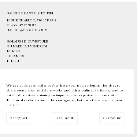
GALERIE CHANTAL CROUSEL
10 RUE CHARLOT, 75003 PARIS
T.
+33 1 42 77 38 87
GALERIE@CROUSEL.COM
HORAIRES D'OUVERTURE
DU MARDI AU VENDREDI
10H-18H
LE SAMEDI
11H-19H
LES ESPACES DE LA GALERIE SERONT FERMÉS À PARTIR DU 23 JUILLET
JUSQU'AU 4 SEPTEMBRE INCLUS
We use cookies in order to facilitate your navigation on the site, to
share content on social networks and other online platforms, and to
Facebook
Instagram
EN
FR
中文
establish statistics aiming to improve your experience on our site.
Technical cookies cannot be configured, but the others require your
consent.
Inscrivez-vous à notre newsletter
Accept all
Decline all
Customize
© Galerie Chantal Crousel 2026
Mentions légales
Cookies