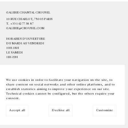
GALERIE CHANTAL CROUSEL
10 RUE CHARLOT, 75003 PARIS
T.
+33 1 42 77 38 87
GALERIE@CROUSEL.COM
HORAIRES D'OUVERTURE
DU MARDI AU VENDREDI
10H-18H
LE SAMEDI
11H-19H
LES ESPACES DE LA GALERIE SERONT FERMÉS À PARTIR DU 23 JUILLET
JUSQU'AU 4 SEPTEMBRE INCLUS
We use cookies in order to facilitate your navigation on the site, to
share content on social networks and other online platforms, and to
Facebook
Instagram
EN
FR
中文
establish statistics aiming to improve your experience on our site.
Technical cookies cannot be configured, but the others require your
consent.
Inscrivez-vous à notre newsletter
Accept all
Decline all
Customize
© Galerie Chantal Crousel 2026
Mentions légales
Cookies