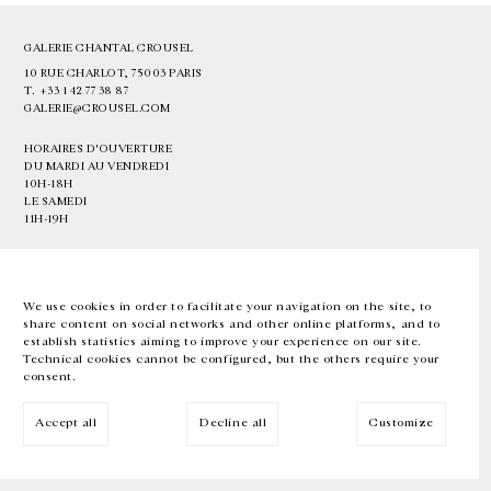
GALERIE CHANTAL CROUSEL
10 RUE CHARLOT, 75003 PARIS
T.
+33 1 42 77 38 87
GALERIE@CROUSEL.COM
HORAIRES D'OUVERTURE
DU MARDI AU VENDREDI
10H-18H
LE SAMEDI
11H-19H
LES ESPACES DE LA GALERIE SERONT FERMÉS À PARTIR DU 23 JUILLET
JUSQU'AU 4 SEPTEMBRE INCLUS
We use cookies in order to facilitate your navigation on the site, to
share content on social networks and other online platforms, and to
Facebook
Instagram
EN
FR
中文
establish statistics aiming to improve your experience on our site.
Technical cookies cannot be configured, but the others require your
consent.
Inscrivez-vous à notre newsletter
Accept all
Decline all
Customize
© Galerie Chantal Crousel 2026
Mentions légales
Cookies