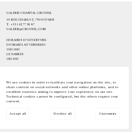
GALERIE CHANTAL CROUSEL
10 RUE CHARLOT, 75003 PARIS
T.
+33 1 42 77 38 87
GALERIE@CROUSEL.COM
HORAIRES D'OUVERTURE
DU MARDI AU VENDREDI
10H-18H
LE SAMEDI
11H-19H
LES ESPACES DE LA GALERIE SERONT FERMÉS À PARTIR DU 23 JUILLET
JUSQU'AU 4 SEPTEMBRE INCLUS
We use cookies in order to facilitate your navigation on the site, to
share content on social networks and other online platforms, and to
Facebook
Instagram
EN
FR
中文
establish statistics aiming to improve your experience on our site.
Technical cookies cannot be configured, but the others require your
consent.
Inscrivez-vous à notre newsletter
Accept all
Decline all
Customize
© Galerie Chantal Crousel 2026
Mentions légales
Cookies