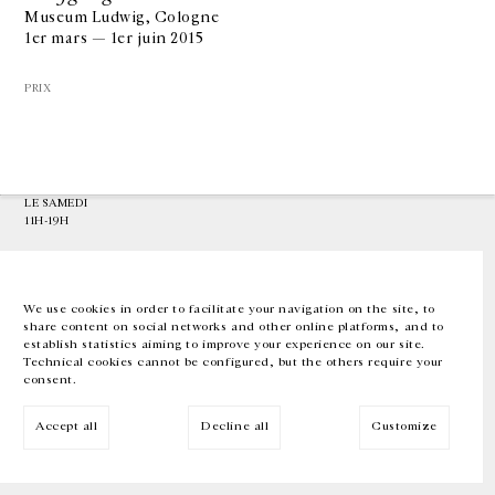
Museum Ludwig, Cologne
1er mars — 1er juin 2015
GALERIE CHANTAL CROUSEL
10 RUE CHARLOT, 75003 PARIS
PRIX
T.
+33 1 42 77 38 87
GALERIE@CROUSEL.COM
HORAIRES D'OUVERTURE
DU MARDI AU VENDREDI
10H-18H
LE SAMEDI
11H-19H
LES ESPACES DE LA GALERIE SERONT FERMÉS À PARTIR DU 23 JUILLET
JUSQU'AU 4 SEPTEMBRE INCLUS
We use cookies in order to facilitate your navigation on the site, to
share content on social networks and other online platforms, and to
Facebook
Instagram
EN
FR
中文
establish statistics aiming to improve your experience on our site.
Technical cookies cannot be configured, but the others require your
consent.
Inscrivez-vous à notre newsletter
Accept all
Decline all
Customize
© Galerie Chantal Crousel 2026
Mentions légales
Cookies