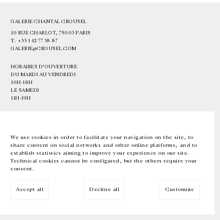
GALERIE CHANTAL CROUSEL
10 RUE CHARLOT, 75003 PARIS
T.
+33 1 42 77 38 87
GALERIE@CROUSEL.COM
HORAIRES D'OUVERTURE
DU MARDI AU VENDREDI
10H-18H
LE SAMEDI
11H-19H
LES ESPACES DE LA GALERIE SERONT FERMÉS À PARTIR DU 23 JUILLET
JUSQU'AU 4 SEPTEMBRE INCLUS
We use cookies in order to facilitate your navigation on the site, to
share content on social networks and other online platforms, and to
Facebook
Instagram
EN
FR
中文
establish statistics aiming to improve your experience on our site.
Technical cookies cannot be configured, but the others require your
consent.
Inscrivez-vous à notre newsletter
Accept all
Decline all
Customize
© Galerie Chantal Crousel 2026
Mentions légales
Cookies