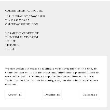
GALERIE CHANTAL CROUSEL
10 RUE CHARLOT, 75003 PARIS
T.
+33 1 42 77 38 87
GALERIE@CROUSEL.COM
HORAIRES D'OUVERTURE
DU MARDI AU VENDREDI
10H-18H
LE SAMEDI
11H-19H
LES ESPACES DE LA GALERIE SERONT FERMÉS À PARTIR DU 23 JUILLET
JUSQU'AU 4 SEPTEMBRE INCLUS
We use cookies in order to facilitate your navigation on the site, to
share content on social networks and other online platforms, and to
Facebook
Instagram
EN
FR
中文
establish statistics aiming to improve your experience on our site.
Technical cookies cannot be configured, but the others require your
consent.
Inscrivez-vous à notre newsletter
Accept all
Decline all
Customize
© Galerie Chantal Crousel 2026
Mentions légales
Cookies