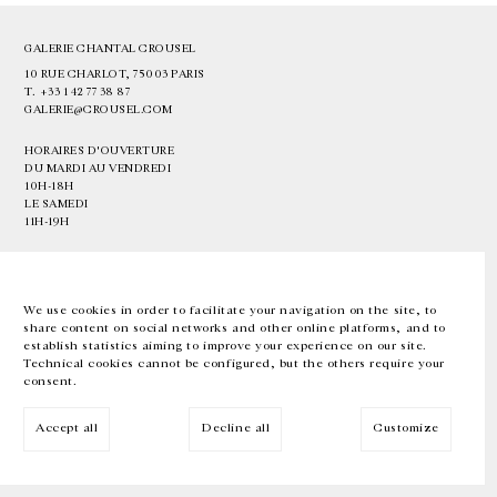
GALERIE CHANTAL CROUSEL
10 RUE CHARLOT, 75003 PARIS
T.
+33 1 42 77 38 87
GALERIE@CROUSEL.COM
HORAIRES D'OUVERTURE
DU MARDI AU VENDREDI
10H-18H
LE SAMEDI
11H-19H
LES ESPACES DE LA GALERIE SERONT FERMÉS À PARTIR DU 23 JUILLET
JUSQU'AU 4 SEPTEMBRE INCLUS
We use cookies in order to facilitate your navigation on the site, to
share content on social networks and other online platforms, and to
Facebook
Instagram
EN
FR
中文
establish statistics aiming to improve your experience on our site.
Technical cookies cannot be configured, but the others require your
consent.
Inscrivez-vous à notre newsletter
Accept all
Decline all
Customize
© Galerie Chantal Crousel 2026
Mentions légales
Cookies