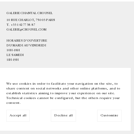
GALERIE CHANTAL CROUSEL
10 RUE CHARLOT, 75003 PARIS
T.
+33 1 42 77 38 87
GALERIE@CROUSEL.COM
HORAIRES D'OUVERTURE
DU MARDI AU VENDREDI
10H-18H
LE SAMEDI
11H-19H
LES ESPACES DE LA GALERIE SERONT FERMÉS À PARTIR DU 23 JUILLET
JUSQU'AU 4 SEPTEMBRE INCLUS
We use cookies in order to facilitate your navigation on the site, to
share content on social networks and other online platforms, and to
Facebook
Instagram
EN
FR
中文
establish statistics aiming to improve your experience on our site.
Technical cookies cannot be configured, but the others require your
consent.
Inscrivez-vous à notre newsletter
Accept all
Decline all
Customize
© Galerie Chantal Crousel 2026
Mentions légales
Cookies