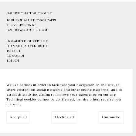
GALERIE CHANTAL CROUSEL
10 RUE CHARLOT, 75003 PARIS
T.
+33 1 42 77 38 87
GALERIE@CROUSEL.COM
HORAIRES D'OUVERTURE
DU MARDI AU VENDREDI
10H-18H
LE SAMEDI
11H-19H
LES ESPACES DE LA GALERIE SERONT FERMÉS À PARTIR DU 23 JUILLET
JUSQU'AU 4 SEPTEMBRE INCLUS
We use cookies in order to facilitate your navigation on the site, to
share content on social networks and other online platforms, and to
Facebook
Instagram
EN
FR
中文
establish statistics aiming to improve your experience on our site.
Technical cookies cannot be configured, but the others require your
consent.
Inscrivez-vous à notre newsletter
Accept all
Decline all
Customize
© Galerie Chantal Crousel 2026
Mentions légales
Cookies