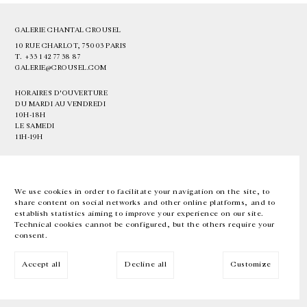
GALERIE CHANTAL CROUSEL
10 RUE CHARLOT, 75003 PARIS
T.
+33 1 42 77 38 87
GALERIE@CROUSEL.COM
HORAIRES D'OUVERTURE
DU MARDI AU VENDREDI
10H-18H
LE SAMEDI
11H-19H
LES ESPACES DE LA GALERIE SERONT FERMÉS À PARTIR DU 23 JUILLET
JUSQU'AU 4 SEPTEMBRE INCLUS
We use cookies in order to facilitate your navigation on the site, to
share content on social networks and other online platforms, and to
Facebook
Instagram
EN
FR
中文
establish statistics aiming to improve your experience on our site.
Technical cookies cannot be configured, but the others require your
consent.
Inscrivez-vous à notre newsletter
Accept all
Decline all
Customize
© Galerie Chantal Crousel 2026
Mentions légales
Cookies