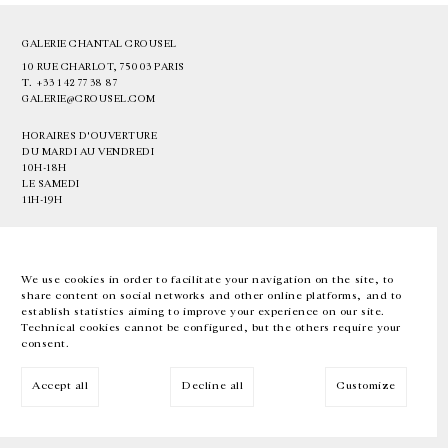
GALERIE CHANTAL CROUSEL
10 RUE CHARLOT, 75003 PARIS
T.
+33 1 42 77 38 87
GALERIE@CROUSEL.COM
HORAIRES D'OUVERTURE
DU MARDI AU VENDREDI
10H-18H
LE SAMEDI
11H-19H
LES ESPACES DE LA GALERIE SERONT FERMÉS À PARTIR DU 23 JUILLET
JUSQU'AU 4 SEPTEMBRE INCLUS
We use cookies in order to facilitate your navigation on the site, to
share content on social networks and other online platforms, and to
Facebook
Instagram
EN
FR
中文
establish statistics aiming to improve your experience on our site.
Technical cookies cannot be configured, but the others require your
consent.
Inscrivez-vous à notre newsletter
Accept all
Decline all
Customize
© Galerie Chantal Crousel 2026
Mentions légales
Cookies