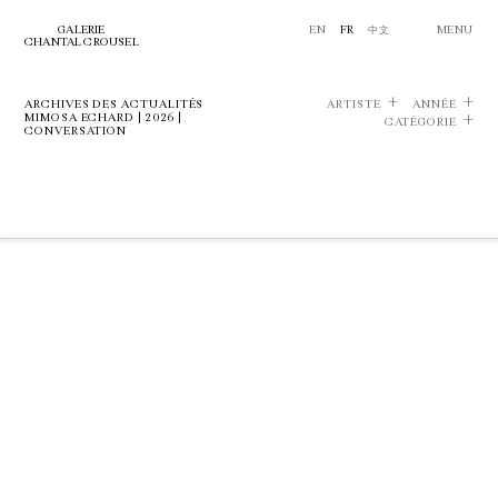
GALERIE
EN
FR
中文
MENU
CHANTAL CROUSEL
ARCHIVES DES ACTUALITÉS
ARTISTE
ANNÉE
MIMOSA ECHARD | 2026 |
CATÉGORIE
CONVERSATION