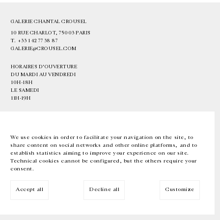
GALERIE CHANTAL CROUSEL
10 RUE CHARLOT, 75003 PARIS
T.
+33 1 42 77 38 87
GALERIE@CROUSEL.COM
HORAIRES D'OUVERTURE
DU MARDI AU VENDREDI
10H-18H
LE SAMEDI
11H-19H
LES ESPACES DE LA GALERIE SERONT FERMÉS À PARTIR DU 23 JUILLET
JUSQU'AU 4 SEPTEMBRE INCLUS
We use cookies in order to facilitate your navigation on the site, to
share content on social networks and other online platforms, and to
Facebook
Instagram
EN
FR
中文
establish statistics aiming to improve your experience on our site.
Technical cookies cannot be configured, but the others require your
consent.
Inscrivez-vous à notre newsletter
Accept all
Decline all
Customize
© Galerie Chantal Crousel 2026
Mentions légales
Cookies